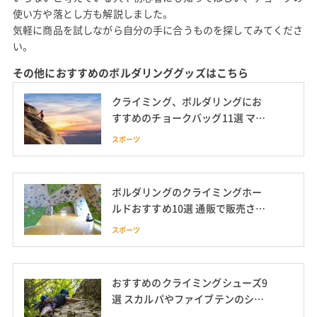
使い方や落とし方も解説しました。
気軽に商品を試しながら自分の手に合うものを探してみてくださ
い。
その他におすすめのボルダリンググッズはこちら
クライミング、ボルダリングにお
すすめのチョークバッグ11選 マム
ートのおしゃれなチョークバッグ
スポーツ
や作り方も紹介
ボルダリングのクライミングホー
ルドおすすめ10選 通販で販売され
ているかわいい子供用や自宅での
スポーツ
付け方・持ち方も紹介
おすすめのクライミングシューズ9
選 スカルパやファイブテンのシュ
ーズも紹介