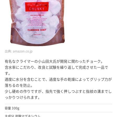
出典:
amazon.co.jp
有名なクライマーの小山田大氏が開発に関わったチョーク。
含水率にこだわり、改良と試験を繰り返して完成させた一品で
す。
適度に水分を含むことで、過度な手の乾燥によってグリップ力が
落ちるのを防止。
少し硬めの作りですが、指先で強く押しつぶすと指紋の溝までし
っかりつけられます。
容量 300g
主成分 炭酸マグネシウム