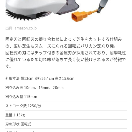
出典:
amazon.co.jp
固定刃と回転刃の擦り合わせによって芝生をカットする仕組み
の、広い芝生もスムーズに刈れる回転式バリカン芝刈り機。
回転式の刃にはチップ付きの金属刃が採用されており、耐摩耗性
に優れているため切れ味が落ちず長く使い続けられるのが特徴で
す。
外形寸法 幅13cm 奥行26.4cm 高さ15.6cm
刈り込み高 10mm、15mm、20mm
刈り込み幅 115mm
ストローク数 1250/分
重量 1.15kg
刃の形状 回転式