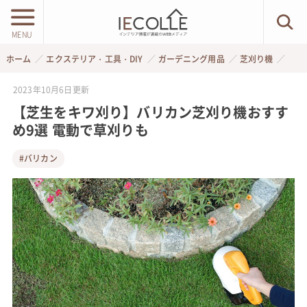
MENU
ホーム
エクステリア・工具・DIY
ガーデニング用品
芝刈り機
2023年10月6日
更新
【芝生をキワ刈り】バリカン芝刈り機おすす
め9選 電動で草刈りも
#バリカン