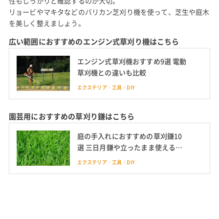
性もしっかりと確認するのが大切。
リョービやマキタなどのバリカン芝刈り機を使って、芝生や庭木
を美しく整えましょう。
広い範囲におすすめのエンジン式草刈り機はこちら
エンジン式草刈機おすすめ9選 電動
草刈機との違いも比較
エクステリア・工具・DIY
園芸用におすすめの草刈り鎌はこちら
庭の手入れにおすすめの草刈鎌10
選 三日月鎌や立ったまま使える大
型鎌、砥石の使い方も解説
エクステリア・工具・DIY