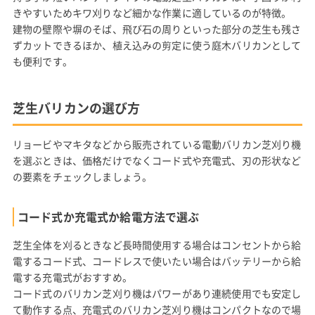
きやすいためキワ刈りなど細かな作業に適しているのが特徴。
建物の壁際や塀のそば、飛び石の周りといった部分の芝生も残さ
ずカットできるほか、植え込みの剪定に使う庭木バリカンとして
も便利です。
芝生バリカンの選び方
リョービやマキタなどから販売されている電動バリカン芝刈り機
を選ぶときは、価格だけでなくコード式や充電式、刃の形状など
の要素をチェックしましょう。
コード式か充電式か給電方法で選ぶ
芝生全体を刈るときなど長時間使用する場合はコンセントから給
電するコード式、コードレスで使いたい場合はバッテリーから給
電する充電式がおすすめ。
コード式のバリカン芝刈り機はパワーがあり連続使用でも安定し
て動作する点、充電式のバリカン芝刈り機はコンパクトなので場