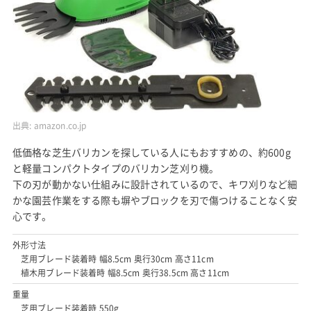
出典:
amazon.co.jp
低価格な芝生バリカンを探している人にもおすすめの、約600g
と軽量コンパクトタイプのバリカン芝刈り機。
下の刃が動かない仕組みに設計されているので、キワ刈りなど細
かな園芸作業をする際も塀やブロックを刃で傷つけることなく安
心です。
外形寸法
芝用ブレード装着時 幅8.5cm 奥行30cm 高さ11cm
植木用ブレード装着時 幅8.5cm 奥行38.5cm 高さ11cm
重量
芝用ブレード装着時 550g