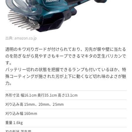
出典:
amazon.co.jp
透明のキワ刈りガードが付けられており、刃先が塀や壁に当たる
のを防ぎながら見やすさもキープできるマキタの芝生バリカンで
す。
バッテリー切れの状態を把握できるランプも付いているほか、特
殊コーティングが施された刃が上下に動くなど切れ味のよさが魅
力。
外形寸法 幅16.1cm 奥行35.1cm 高さ13.1cm
刈り込み高 15mm、20mm、25mm
刈り込み幅 160mm
重量 1.6kg
刃の形状 芝生用