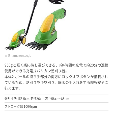
出典:
amazon.co.jp
950gと軽く楽に持ち運びできる、約4時間の充電で約20分の連続
使用ができる充電式バリカン芝刈り機。
本体とポールの持ち手部分の両方にロックオフボタンが搭載され
ているため、芝刈りやキワ刈り、庭木の手入れをする際も安全に
行えます。
外形寸法 幅8.5cm 奥行26cm 高さ58cm~88cm
ストローク数 1000rpm