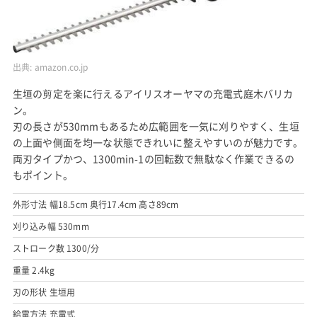
出典:
amazon.co.jp
生垣の剪定を楽に行えるアイリスオーヤマの充電式庭木バリカ
ン。
刃の長さが530mmもあるため広範囲を一気に刈りやすく、生垣
の上面や側面を均一な状態できれいに整えやすいのが魅力です。
両刃タイプかつ、1300min-1の回転数で無駄なく作業できるの
もポイント。
外形寸法 幅18.5cm 奥行17.4cm 高さ89cm
刈り込み幅 530mm
ストローク数 1300/分
重量 2.4kg
刃の形状 生垣用
給電方法 充電式