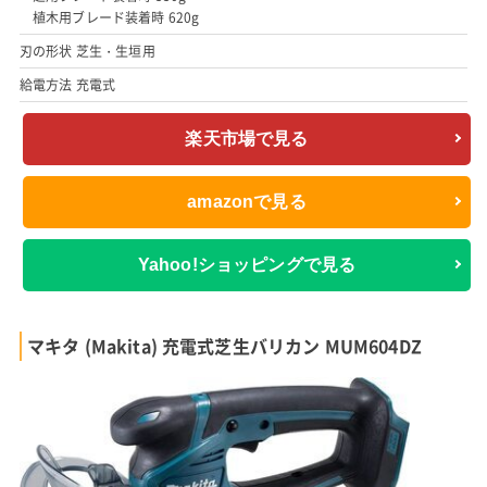
植木用ブレード装着時 620g
刃の形状 芝生・生垣用
給電方法 充電式
楽天市場で見る
amazonで見る
Yahoo!ショッピングで見る
マキタ (Makita) 充電式芝生バリカン MUM604DZ