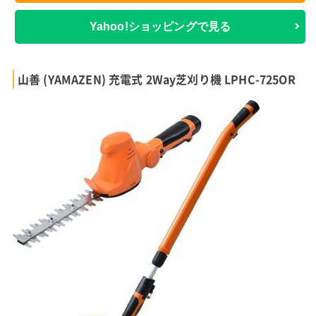
Yahoo!ショッピングで見る
山善 (YAMAZEN) 充電式 2Way芝刈り機 LPHC-725OR