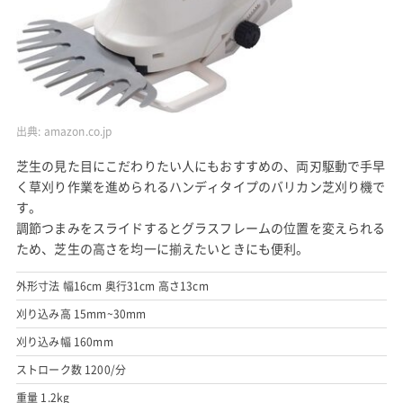
出典:
amazon.co.jp
芝生の見た目にこだわりたい人にもおすすめの、両刃駆動で手早
く草刈り作業を進められるハンディタイプのバリカン芝刈り機で
す。
調節つまみをスライドするとグラスフレームの位置を変えられる
ため、芝生の高さを均一に揃えたいときにも便利。
外形寸法 幅16cm 奥行31cm 高さ13cm
刈り込み高 15mm~30mm
刈り込み幅 160mm
ストローク数 1200/分
重量 1.2kg