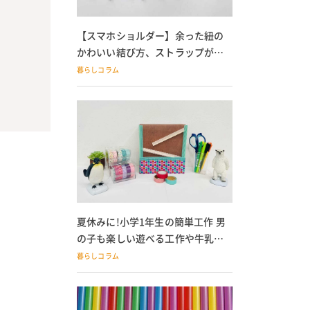
【スマホショルダー】余った紐の
かわいい結び方、ストラップが落
ちる人必見
暮らしコラム
夏休みに!小学1年生の簡単工作 男
の子も楽しい遊べる工作や牛乳パ
ック貯金箱も
暮らしコラム