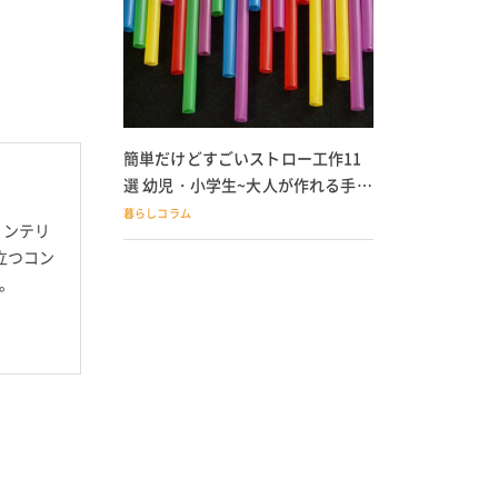
簡単だけどすごいストロー工作11
選 幼児・小学生~大人が作れる手作
りおもちゃ
暮らしコラム
インテリ
立つコン
。