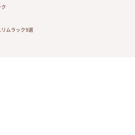
ック
リムラック9選