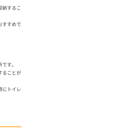
収納するこ
おすすめで
所です。
することが
特にトイレ