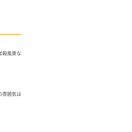
。
ば殺風景な
の雰囲気は