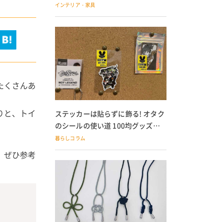
の子どもにも
インテリア・家具
たくさんあ
りと、トイ
ステッカーは貼らずに飾る! オタク
のシールの使い道 100均グッズで
の飾り方も
暮らしコラム
、ぜひ参考