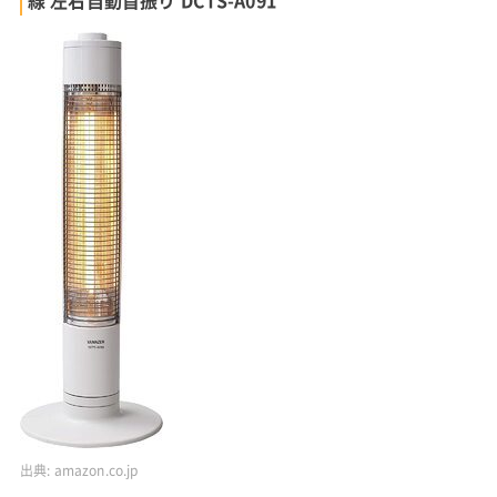
線 左右自動首振り DCTS-A091
出典:
amazon.co.jp