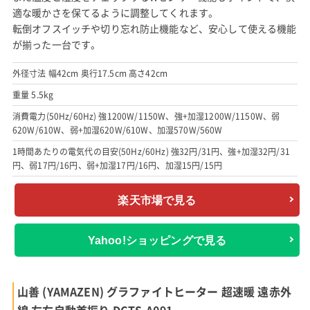
適な暖かさを保てるように調整してくれます。
転倒オフスイッチや切り忘れ防止機能など、安心して使える機能
が揃った一台です。
外径寸法 幅42cm 奥行17.5cm 高さ42cm
重量 5.5kg
消費電力(50Hz/60Hz) 強1200W/1150W、強+加湿1200W/1150W、弱
620W/610W、弱+加湿620W/610W、加湿570W/560W
1時間あたりの電気代の目安(50Hz/60Hz) 強32円/31円、強+加湿32円/31
円、弱17円/16円、弱+加湿17円/16円、加湿15円/15円
楽天市場で見る
Yahoo!ショッピングで見る
山善 (YAMAZEN) グラファイトヒーター 超速暖 遠赤外