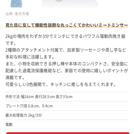
出典:
楽天市場
見た目に反して機能性抜群な丸っこくてかわいいミートミンサー
2kgの塊肉をわずか3分でミンチにできるパワフル電動肉挽き器
です。
2種類のアタッチメント付属で、自家製ソーセージや蒸し芋など
多彩な料理に活躍します。
また、小物を収納できる押し棒や本体のコンパクトさ、安全面に
配慮した過電流保護機能など、家庭での使用に嬉しいポイントが
満載です。
可愛らしい3色展開で、キッチンに癒しを与えてくれます。
外形寸法 幅16cm 奥行28.5cm 高さ35cm
プレート穴径 0.8cm、0.4cm
最大処理能力 2kg/3分
電動