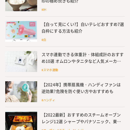
印の極め炊きも紹介
#IH
【白って見にくい?】白いテレビおすすめ7選
白枠にする方法も紹介
#白
スマホ連動できる体重計・体組成計のおすす
め10選 オムロンやタニタなど人気メーカー
の他、安い価格帯の商品も紹介
#スマホ連動
【2024年】携帯扇風機・ハンディファンは
逆効果?危険を防ぐ使い方やおすすめも
#ハンディ
【2022最新】おすすめのスチームオーブン
レンジ12選 シャープやパナソニック、東
芝、日立などメーカーごとに人気商品を紹介