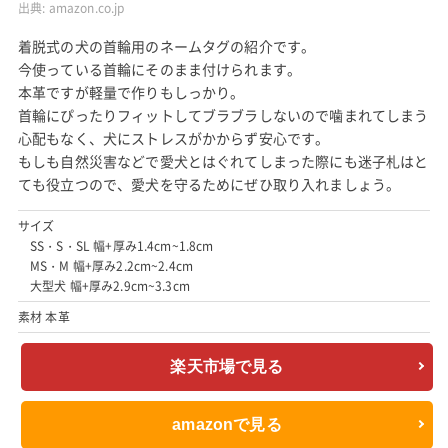
出典:
amazon.co.jp
着脱式の犬の首輪用のネームタグの紹介です。
今使っている首輪にそのまま付けられます。
本革ですが軽量で作りもしっかり。
首輪にぴったりフィットしてブラブラしないので噛まれてしまう
心配もなく、犬にストレスがかからず安心です。
もしも自然災害などで愛犬とはぐれてしまった際にも迷子札はと
ても役立つので、愛犬を守るためにぜひ取り入れましょう。
サイズ
SS・S・SL 幅+厚み1.4cm~1.8cm
MS・M 幅+厚み2.2cm~2.4cm
大型犬 幅+厚み2.9cm~3.3cm
素材 本革
楽天市場で見る
amazonで見る