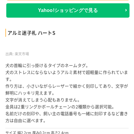
Yahoo!ショッピングで見る
アルミ迷子札 ハートS
出典:
楽天市場
犬の首輪に引っ掛けるタイプのネームタグ。
犬のストレスにならないようアルミ素材で超軽量に作られていま
す。
作り方は、小さいながらレーザーで細かく刻印してあり、文字が
鮮明にハッキリ見えます。
文字が消えてしまう心配もありません。
金具は2重リングかボールチェーンの2種類から選択可能。
名前だけの刻印や、飼い主の電話番号も一緒に刻印するなど書き
方は自由に選べます。
サイズ 幅2.2cm 厚み0.2cm 高さ2.4cm