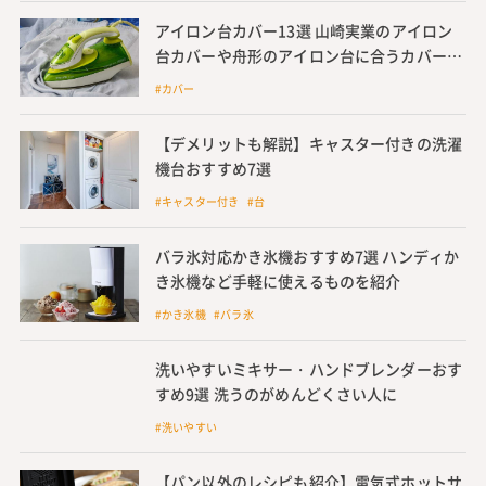
アイロン台カバー13選 山崎実業のアイロン
台カバーや舟形のアイロン台に合うカバーも
紹介
#カバー
【デメリットも解説】キャスター付きの洗濯
機台おすすめ7選
#キャスター付き #台
バラ氷対応かき氷機おすすめ7選 ハンディか
き氷機など手軽に使えるものを紹介
#かき氷機 #バラ氷
洗いやすいミキサー・ハンドブレンダーおす
すめ9選 洗うのがめんどくさい人に
#洗いやすい
【パン以外のレシピも紹介】電気式ホットサ