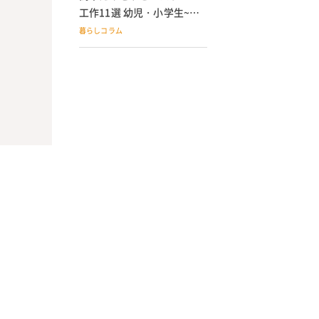
工作11選 幼児・小学生~大
人が作れる手作りおもちゃ
暮らしコラム