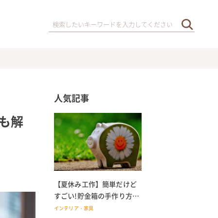
人気記事
も解
【夏休み工作】簡単だけど
すごい!貯金箱の手作り方法
低学年~高学年の子どもにも
インテリア・家具