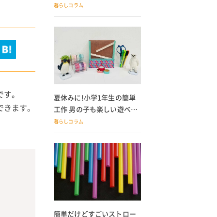
トラップが落ちる人必見
暮らしコラム
です。
夏休みに!小学1年生の簡単
できます。
工作 男の子も楽しい遊べる
工作や牛乳パック貯金箱も
暮らしコラム
簡単だけどすごいストロー