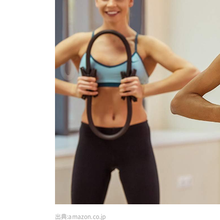
出典:
amazon.co.jp