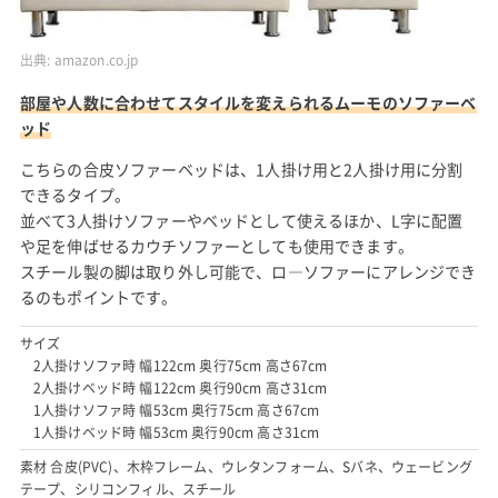
出典:
amazon.co.jp
部屋や人数に合わせてスタイルを変えられるムーモのソファーベ
ッド
こちらの合皮ソファーベッドは、1人掛け用と2人掛け用に分割
できるタイプ。
並べて3人掛けソファーやベッドとして使えるほか、L字に配置
や足を伸ばせるカウチソファーとしても使用できます。
スチール製の脚は取り外し可能で、ロ―ソファーにアレンジでき
るのもポイントです。
サイズ
2人掛けソファ時 幅122cm 奥行75cm 高さ67cm
2人掛けベッド時 幅122cm 奥行90cm 高さ31cm
1人掛けソファ時 幅53cm 奥行75cm 高さ67cm
1人掛けベッド時 幅53cm 奥行90cm 高さ31cm
素材 合皮(PVC)、木枠フレーム、ウレタンフォーム、Sバネ、ウェービング
テープ、シリコンフィル、スチール