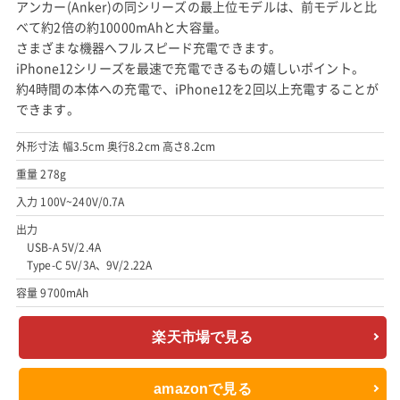
アンカー(Anker)の同シリーズの最上位モデルは、前モデルと比
べて約2倍の約10000mAhと大容量。
さまざまな機器へフルスピード充電できます。
iPhone12シリーズを最速で充電できるもの嬉しいポイント。
約4時間の本体への充電で、iPhone12を2回以上充電することが
できます。
外形寸法 幅3.5cm 奥行8.2cm 高さ8.2cm
重量 278g
入力 100V~240V/0.7A
出力
USB-A 5V/2.4A
Type-C 5V/3A、9V/2.22A
容量 9700mAh
楽天市場で見る
amazonで見る