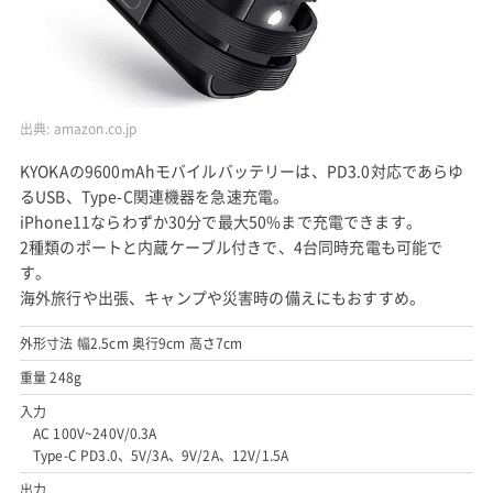
出典:
amazon.co.jp
KYOKAの9600mAhモバイルバッテリーは、PD3.0対応であらゆ
るUSB、Type-C関連機器を急速充電。
iPhone11ならわずか30分で最大50%まで充電できます。
2種類のポートと内蔵ケーブル付きで、4台同時充電も可能で
す。
海外旅行や出張、キャンプや災害時の備えにもおすすめ。
外形寸法 幅2.5cm 奥行9cm 高さ7cm
重量 248g
入力
AC 100V~240V/0.3A
Type-C PD3.0、5V/3A、9V/2A、12V/1.5A
出力