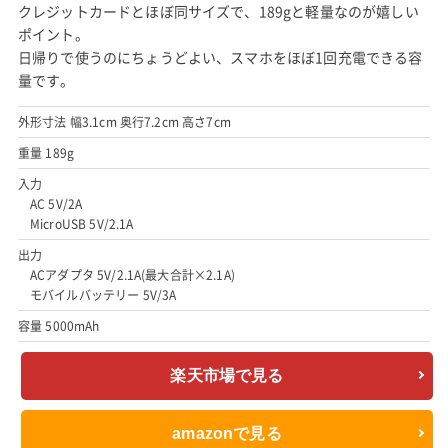
クレジットカードとほぼ同サイズで、189gと軽量なのが嬉しい
ポイント。
日帰りで使うのにちょうどよい、スマホをほぼ1回充電できる容
量です。
外形寸法 幅3.1cm 奥行7.2cm 高さ7cm
重量 189g
入力
AC 5V/2A
MicroUSB 5V/2.1A
出力
ACアダプタ 5V/2.1A(最大合計×2.1A)
モバイルバッテリー 5V/3A
容量 5000mAh
楽天市場で見る
amazonで見る