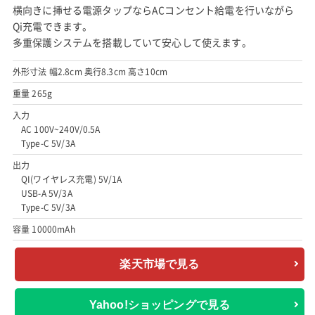
横向きに挿せる電源タップならACコンセント給電を行いながら
Qi充電できます。
多重保護システムを搭載していて安心して使えます。
外形寸法 幅2.8cm 奥行8.3cm 高さ10cm
重量 265g
入力
AC 100V~240V/0.5A
Type-C 5V/3A
出力
QI(ワイヤレス充電) 5V/1A
USB-A 5V/3A
Type-C 5V/3A
容量 10000mAh
楽天市場で見る
Yahoo!ショッピングで見る