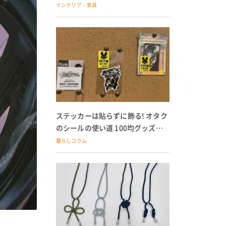
の子どもにも
インテリア・家具
ステッカーは貼らずに飾る! オタク
のシールの使い道 100均グッズで
の飾り方も
暮らしコラム