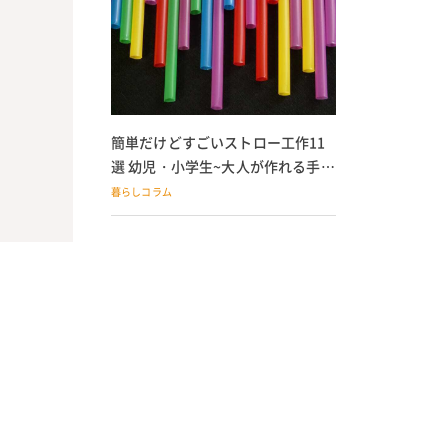
簡単だけどすごいストロー工作11
選 幼児・小学生~大人が作れる手作
りおもちゃ
暮らしコラム