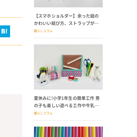
【スマホショルダー】余った紐の
かわいい結び方、ストラップが落
ちる人必見
暮らしコラム
。
夏休みに!小学1年生の簡単工作 男
の子も楽しい遊べる工作や牛乳パ
ック貯金箱も
暮らしコラム