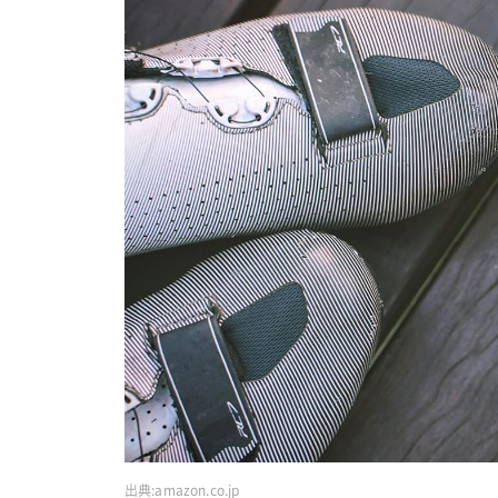
出典:
amazon.co.jp