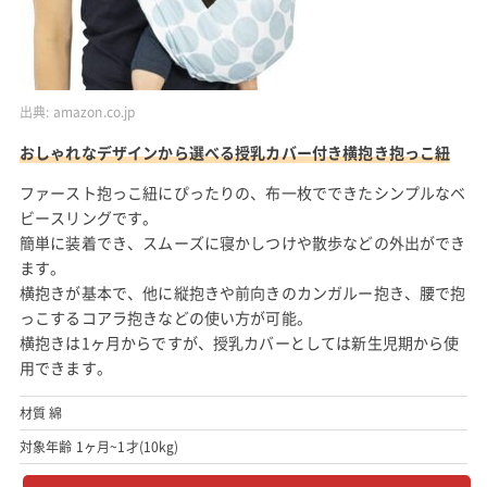
出典:
amazon.co.jp
おしゃれなデザインから選べる授乳カバー付き横抱き抱っこ紐
ファースト抱っこ紐にぴったりの、布一枚でできたシンプルなベ
ビースリングです。
簡単に装着でき、スムーズに寝かしつけや散歩などの外出ができ
ます。
横抱きが基本で、他に縦抱きや前向きのカンガルー抱き、腰で抱
っこするコアラ抱きなどの使い方が可能。
横抱きは1ヶ月からですが、授乳カバーとしては新生児期から使
用できます。
材質 綿
対象年齢 1ヶ月~1才(10kg)