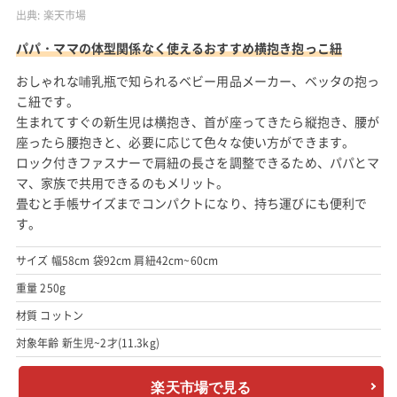
出典:
楽天市場
パパ・ママの体型関係なく使えるおすすめ横抱き抱っこ紐
おしゃれな哺乳瓶で知られるベビー用品メーカー、ベッタの抱っ
こ紐です。
生まれてすぐの新生児は横抱き、首が座ってきたら縦抱き、腰が
座ったら腰抱きと、必要に応じて色々な使い方ができます。
ロック付きファスナーで肩紐の長さを調整できるため、パパとマ
マ、家族で共用できるのもメリット。
畳むと手帳サイズまでコンパクトになり、持ち運びにも便利で
す。
サイズ 幅58cm 袋92cm 肩紐42cm~60cm
重量 250g
材質 コットン
対象年齢 新生児~2才(11.3kg)
楽天市場で見る