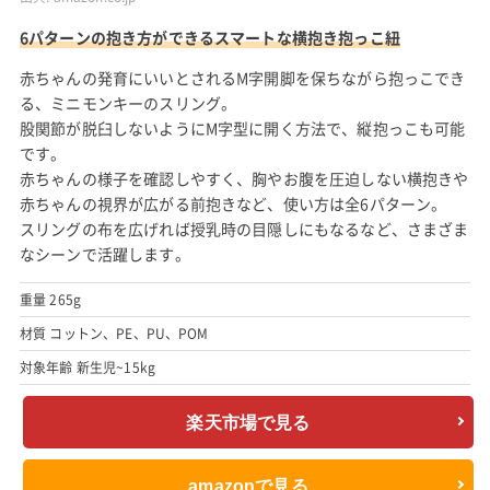
6パターンの抱き方ができるスマートな横抱き抱っこ紐
赤ちゃんの発育にいいとされるM字開脚を保ちながら抱っこでき
る、ミニモンキーのスリング。
股関節が脱臼しないようにM字型に開く方法で、縦抱っこも可能
です。
赤ちゃんの様子を確認しやすく、胸やお腹を圧迫しない横抱きや
赤ちゃんの視界が広がる前抱きなど、使い方は全6パターン。
スリングの布を広げれば授乳時の目隠しにもなるなど、さまざま
なシーンで活躍します。
重量 265g
材質 コットン、PE、PU、POM
対象年齢 新生児~15kg
楽天市場で見る
amazonで見る