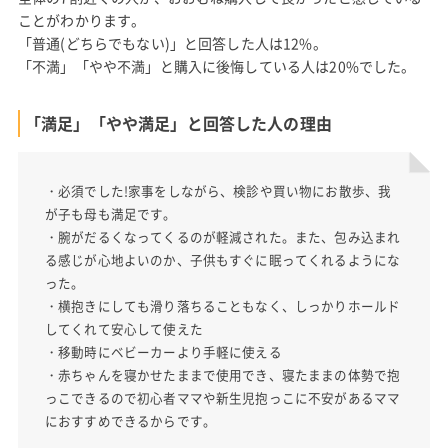
ことがわかります。
「普通(どちらでもない)」と回答した人は12%。
「不満」「やや不満」と購入に後悔している人は20%でした。
「満足」「やや満足」と回答した人の理由
・必須でした!家事をしながら、検診や買い物にお散歩、我
が子も母も満足です。
・腕がだるくなってくるのが軽減された。また、包み込まれ
る感じが心地よいのか、子供もすぐに眠ってくれるようにな
った。
・横抱きにしても滑り落ちることもなく、しっかりホールド
してくれて安心して使えた
・移動時にベビーカーより手軽に使える
・赤ちゃんを寝かせたままで使用でき、寝たままの体勢で抱
っこできるので初心者ママや新生児抱っこに不安があるママ
におすすめできるからです。