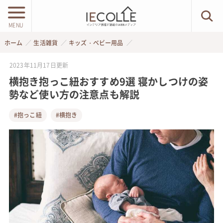
MENU
ホーム
生活雑貨
キッズ・ベビー用品
2023年11月17日
更新
横抱き抱っこ紐おすすめ9選 寝かしつけの姿
勢など使い方の注意点も解説
#抱っこ紐
#横抱き