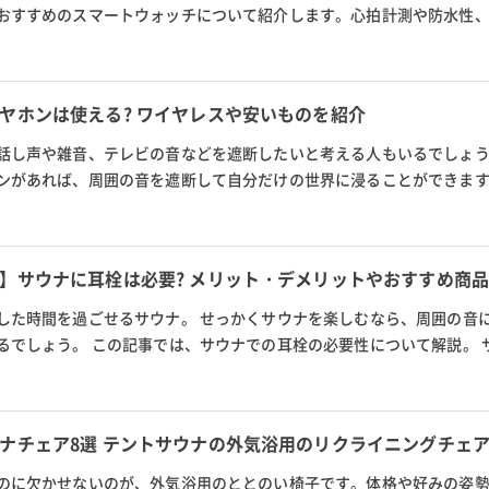
おすすめのスマートウォッチについて紹介します。心拍計測や防水性
機能が備わっているかチェッ...
ヤホンは使える? ワイヤレスや安いものを紹介
話し声や雑音、テレビの音などを遮断したいと考える人もいるでしょ
ンがあれば、周囲の音を遮断して自分だけの世界に浸ることができま
選び方や使うときのマナー、...
】サウナに耳栓は必要? メリット・デメリットやおすすめ商
した時間を過ごせるサウナ。 せっかくサウナを楽しむなら、周囲の音
るでしょう。 この記事では、サウナでの耳栓の必要性について解説。 
リット、さらに耳栓の選び方や...
ナチェア8選 テントサウナの外気浴用のリクライニングチェ
のに欠かせないのが、外気浴用のととのい椅子です。体格や好みの姿