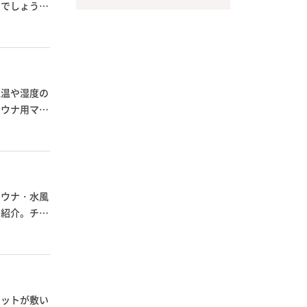
のでしょう
気温や湿度の
サウナ用マス
サウナ・水風
を紹介。チプ
マットが敷い