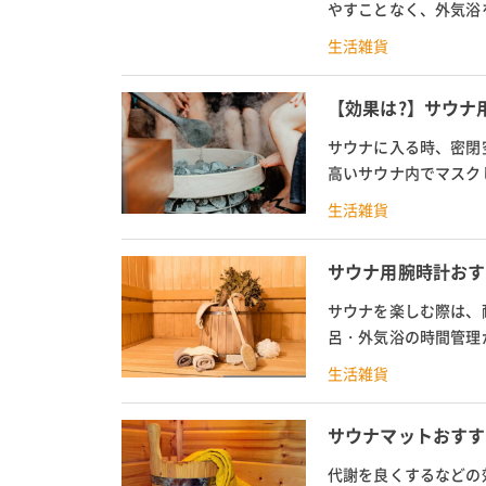
やすことなく、外気浴
か。この記事ではサウナ
生活雑貨
【効果は?】サウナ
サウナに入る時、密閉
高いサウナ内でマスク
クです。マスクしたまま
生活雑貨
サウナ用腕時計おす
サウナを楽しむ際は、
呂・外気浴の時間管理
カシやGショックなど定
生活雑貨
サウナマットおすす
代謝を良くするなどの