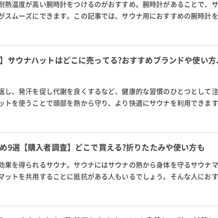
耐熱温度が高い腕時計をつけるのがおすすめ。腕時計があることで、
がスムーズにできます。この記事では、サウナ用におすすめの腕時計
番の商品から、心拍数を測定で...
】サウナハットはどこに売ってる?おすすめブランドや使い方
返し、発汗を促し代謝を良くするなど、健康的な習慣のひとつとして
ットを使うことで頭部を熱から守り、より快適にサウナを利用できま
果やどこに売ってるか、タオ...
め9選【購入者調査】どこで買える?折りたたみや使い方も
効果を得られるサウナ。サウナにはサウナの熱から身体を守るサウナ
マットを共用することに抵抗がある人もいるでしょう。そんな人にお
今回は、マイサウナマットの...