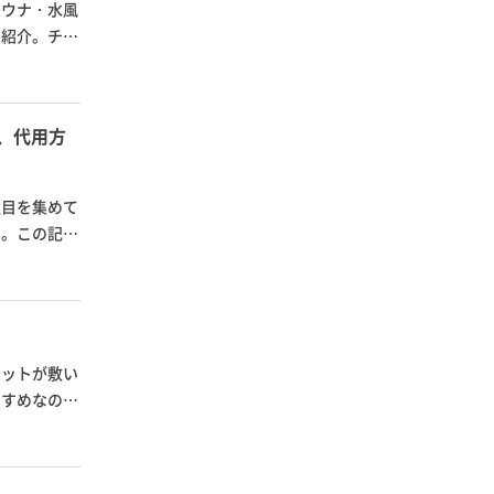
サウナ・水風
を紹介。チプ
、代用方
注目を集めて
す。この記事
マットが敷い
すすめなのが