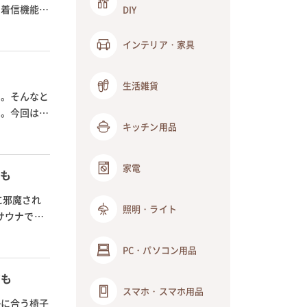
、着信機能な
DIY
インテリア・家具
生活雑貨
う。そんなと
す。今回は、
キッチン用品
家電
品も
に邪魔され
照明・ライト
サウナで耳
PC・パソコン用品
アも
スマホ・スマホ用品
勢に合う椅子