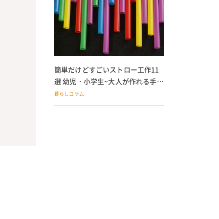
簡単だけどすごいストロー工作11
選 幼児・小学生~大人が作れる手作
りおもちゃ
暮らしコラム