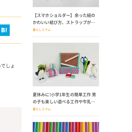
【スマホショルダー】余った紐の
かわいい結び方、ストラップが落
ちる人必見
暮らしコラム
いでしょ
夏休みに!小学1年生の簡単工作 男
の子も楽しい遊べる工作や牛乳パ
ック貯金箱も
暮らしコラム