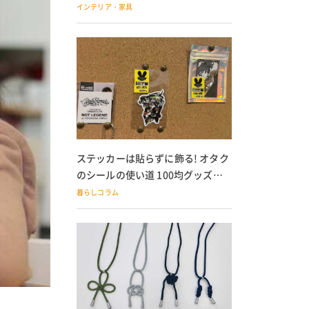
の子どもにも
インテリア・家具
ステッカーは貼らずに飾る! オタク
のシールの使い道 100均グッズで
の飾り方も
暮らしコラム