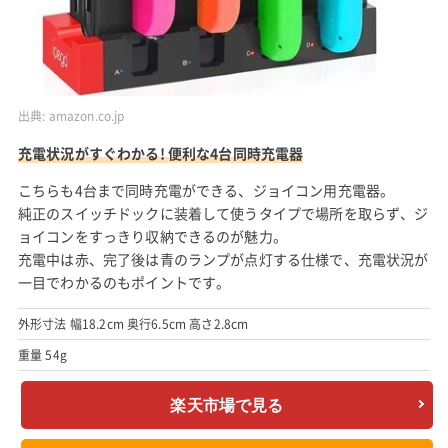
出典:
amazon.co.jp
充電状況がすぐわかる! 便利な4台同時充電器
こちらも4台まで同時充電ができる、ジョイコン用充電器。
純正のスイッチドックに装着して使うタイプで場所を取らず、ジ
ョイコンをすっきり収納できるのが魅力。
充電中は赤、完了後は青のランプが点灯する仕様で、充電状況が
一目でわかるのもポイントです。
外形寸法 幅18.2cm 奥行6.5cm 高さ2.8cm
重量 54g
楽天市場で見る