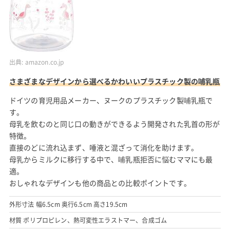
出典:
amazon.co.jp
さまざまなデザインから選べるかわいいプラスチック製の哺乳瓶
ドイツの育児用品メーカー、ヌークのプラスチック製哺乳瓶で
す。
母乳を飲むのと同じ口の動きができるよう開発された乳首の形が
特徴。
直接のどに流れ込まず、唾液と混ざって消化を助けます。
母乳からミルクに移行する中で、哺乳瓶拒否に悩むママにも最
適。
おしゃれなデザインも他の商品との比較ポイントです。
外形寸法 幅6.5cm 奥行6.5cm 高さ19.5cm
材質 ポリプロピレン、熱可変性エラストマー、合成ゴム