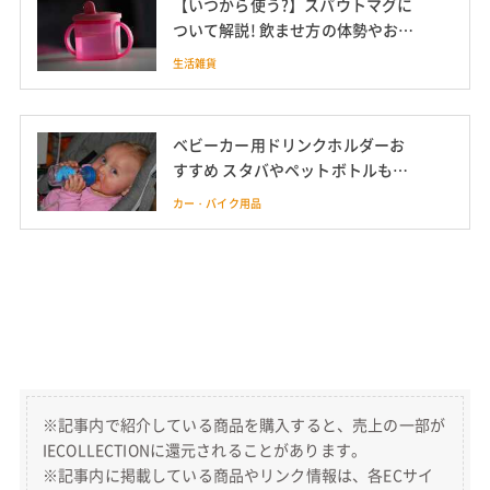
【いつから使う?】スパウトマグに
ついて解説! 飲ませ方の体勢やおす
すめ8選も
生活雑貨
ベビーカー用ドリンクホルダーお
すすめ スタバやペットボトルもカ
ップホルダーで
カー・バイク用品
※記事内で紹介している商品を購入すると、売上の一部が
IECOLLECTIONに還元されることがあります。
※記事内に掲載している商品やリンク情報は、各ECサイ