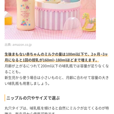
出典:
amazon.co.jp
生後まもない赤ちゃんのミルクの量は100ml以下で、2ヶ月~3ヶ
月になると1回の授乳が160ml~180mlほどまで増えます。
月齢が上がるにつれて200ml以下の哺乳瓶では容量が足りなくな
ることも。
新生児から使う場合は小さいものと、月齢に合わせて容量の大き
い哺乳瓶も用意しましょう。
ニップルの穴やサイズで選ぶ
丸穴タイプは、哺乳瓶を傾けると自然にミルクが出てくるのが特
徴で、新生児から使用可能です。