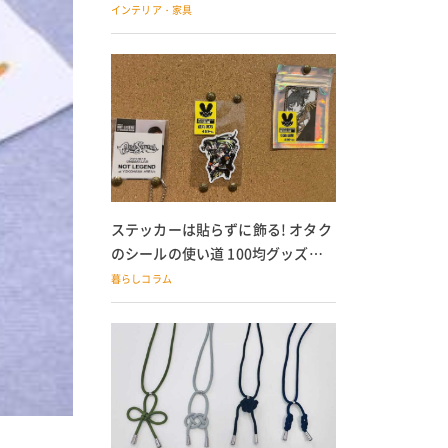
の子どもにも
インテリア・家具
ステッカーは貼らずに飾る! オタク
のシールの使い道 100均グッズで
の飾り方も
暮らしコラム