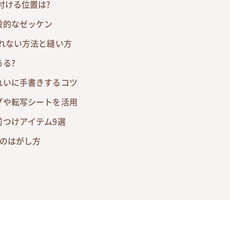
付ける位置は?
般的なゼッケン
れない方法と縫い方
る?
れいに手書きするコツ
プや転写シートを活用
前つけアイテム9選
ンのはがし方