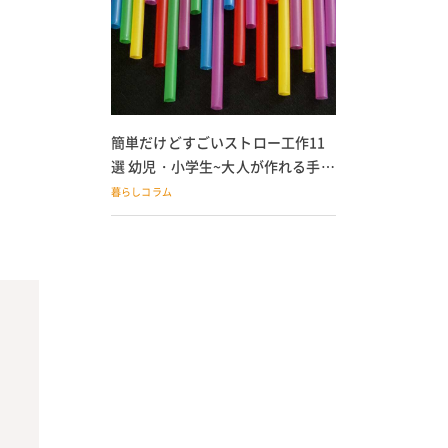
簡単だけどすごいストロー工作11
選 幼児・小学生~大人が作れる手作
りおもちゃ
暮らしコラム