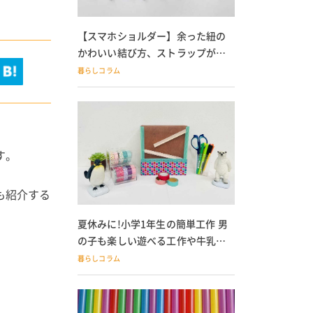
【スマホショルダー】余った紐の
かわいい結び方、ストラップが落
ちる人必見
暮らしコラム
す。
も紹介する
夏休みに!小学1年生の簡単工作 男
の子も楽しい遊べる工作や牛乳パ
ック貯金箱も
暮らしコラム