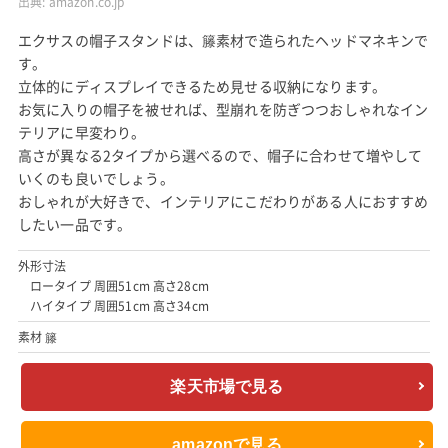
出典:
amazon.co.jp
エクサスの帽子スタンドは、籐素材で造られたヘッドマネキンで
す。
立体的にディスプレイできるため見せる収納になります。
お気に入りの帽子を被せれば、型崩れを防ぎつつおしゃれなイン
テリアに早変わり。
高さが異なる2タイプから選べるので、帽子に合わせて増やして
いくのも良いでしょう。
おしゃれが大好きで、インテリアにこだわりがある人におすすめ
したい一品です。
外形寸法
ロータイプ 周囲51cm 高さ28cm
ハイタイプ 周囲51cm 高さ34cm
素材 籐
楽天市場で見る
amazonで見る