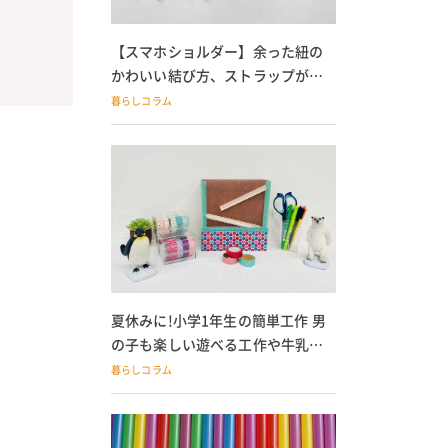
【スマホショルダー】余った紐の
かわいい結び方、ストラップが落
ちる人必見
暮らしコラム
夏休みに!小学1年生の簡単工作 男
の子も楽しい遊べる工作や牛乳パ
ック貯金箱も
暮らしコラム