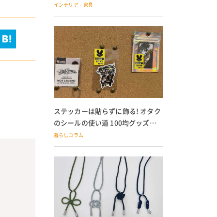
の子どもにも
インテリア・家具
ステッカーは貼らずに飾る! オタク
のシールの使い道 100均グッズで
の飾り方も
暮らしコラム