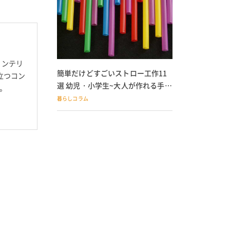
インテリ
簡単だけどすごいストロー工作11
立つコン
選 幼児・小学生~大人が作れる手作
。
りおもちゃ
暮らしコラム