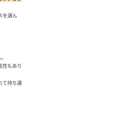
スを選ん
ん。
能性もあり
れて持ち運