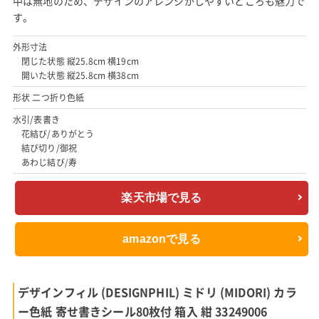
中は無地のため、デザインのアレンジがしやすいところも魅力で
す。
外形寸法
閉じた状態 縦25.8cm 横19cm
開いた状態 縦25.8cm 横38cm
形状 二つ折り色紙
水引/表書き
花結び/ありがとう
結び切り/御祝
あわじ結び/寿
楽天市場で見る
amazonで見る
デザインフィル (DESIGNPHIL) ミドリ (MIDORI) カラ
ー色紙 寄せ書きシール80枚付 箱入 紺 33249006