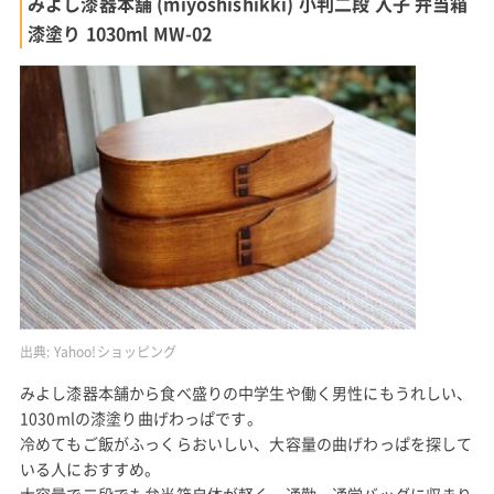
みよし漆器本舗 (miyoshishikki) 小判二段 入子 弁当箱
漆塗り 1030ml MW-02
出典:
Yahoo!ショッピング
みよし漆器本舗から食べ盛りの中学生や働く男性にもうれしい、
1030mlの漆塗り曲げわっぱです。
冷めてもご飯がふっくらおいしい、大容量の曲げわっぱを探して
いる人におすすめ。
大容量で二段でも弁当箱自体が軽く、通勤・通学バッグに収まり