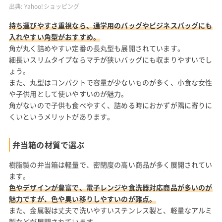
出典:
Yahoo!ショッピング
持ち運びやすさ重視なら、通学用のバッグやビジネスバッグにも
入れやすい角型がおすすめ。
角が丸く詰めやすい定番の長丸型も展開されています。
細長いスリムタイプならマチが狭いバッグにも収まりやすいでし
ょう。
また、丸型はコンパクトで容量が少ないものが多く、小食な女性
や子供用として使いやすいのが魅力。
角がないので子供も食べやすく、詰める時におかずが隅に寄りに
くいというメリットがあります。
弁当箱の材質で選ぶ
樹脂製の弁当箱は軽量で、密閉度の高い商品が多く展開されてい
ます。
色やデザインが豊富で、電子レンジや食洗器対応商品が多いのが
魅力ですが、色や臭い移りしやすいのが難点。
また、金属製は丈夫で洗いやすいステンレス製と、軽量なアルミ
製などが展開されています。