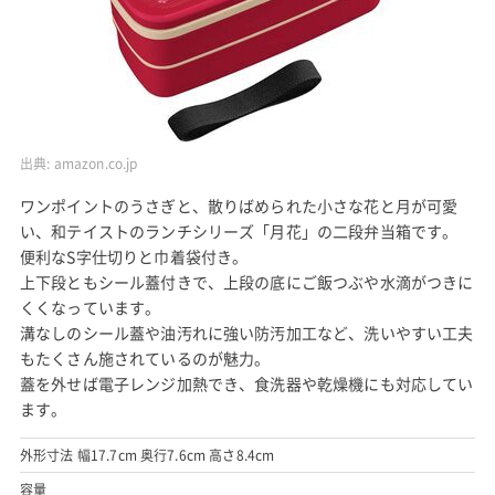
出典:
amazon.co.jp
ワンポイントのうさぎと、散りばめられた小さな花と月が可愛
い、和テイストのランチシリーズ「月花」の二段弁当箱です。
便利なS字仕切りと巾着袋付き。
上下段ともシール蓋付きで、上段の底にご飯つぶや水滴がつきに
くくなっています。
溝なしのシール蓋や油汚れに強い防汚加工など、洗いやすい工夫
もたくさん施されているのが魅力。
蓋を外せば電子レンジ加熱でき、食洗器や乾燥機にも対応してい
ます。
外形寸法 幅17.7cm 奥行7.6cm 高さ8.4cm
容量