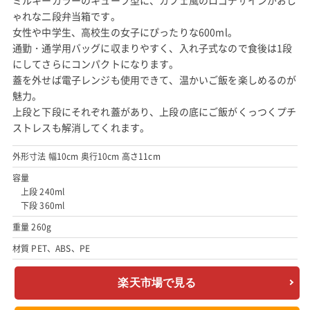
ゃれな二段弁当箱です。
女性や中学生、高校生の女子にぴったりな600ml。
通勤・通学用バッグに収まりやすく、入れ子式なので食後は1段
にしてさらにコンパクトになります。
蓋を外せば電子レンジも使用できて、温かいご飯を楽しめるのが
魅力。
上段と下段にそれぞれ蓋があり、上段の底にご飯がくっつくプチ
ストレスも解消してくれます。
外形寸法 幅10cm 奥行10cm 高さ11cm
容量
上段 240ml
下段 360ml
重量 260g
材質 PET、ABS、PE
楽天市場で見る