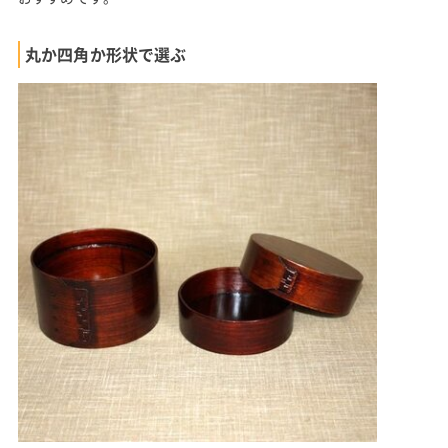
丸か四角か形状で選ぶ