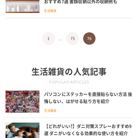
おすすめ7選 書類収納以外の収納例も
生活雑貨
...
1
75
76
生活雑貨
の人気記事
POPULAR ARTICLES
パソコンにステッカーを直接貼らない方法 後
悔しない、はがせる貼り方を紹介
生活雑貨
【どれがいい?】ダニ対策スプレーおすすめ9
選 ダニがいなくなる効果的な使い方を紹介