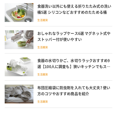
食器洗い以外にも使える折りたたみ式の洗い
桶5選 シリコンなどおすすめのたためる桶
生活雑貨
おしゃれなラップケース6選 マグネット式や
ストッパー付が使いやすい
生活雑貨
食器の水切りかご、水切りラックおすすめ9
選【100人に調査も】狭いキッチンでもスリ
ムな水切りマットも紹介
生活雑貨
布団圧縮袋に防虫剤を入れても大丈夫? 使い
方のコツやおすすめ商品を紹介
生活雑貨