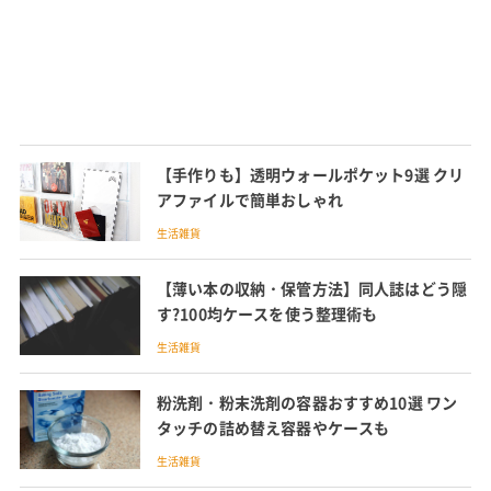
【手作りも】透明ウォールポケット9選 クリ
アファイルで簡単おしゃれ
生活雑貨
【薄い本の収納・保管方法】同人誌はどう隠
す?100均ケースを使う整理術も
生活雑貨
粉洗剤・粉末洗剤の容器おすすめ10選 ワン
タッチの詰め替え容器やケースも
生活雑貨