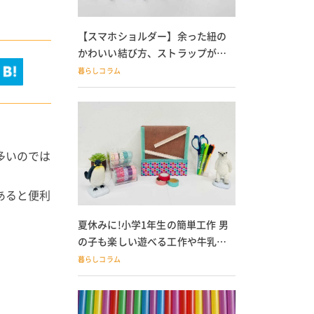
【スマホショルダー】余った紐の
かわいい結び方、ストラップが落
ちる人必見
暮らしコラム
多いのでは
あると便利
夏休みに!小学1年生の簡単工作 男
の子も楽しい遊べる工作や牛乳パ
ック貯金箱も
暮らしコラム