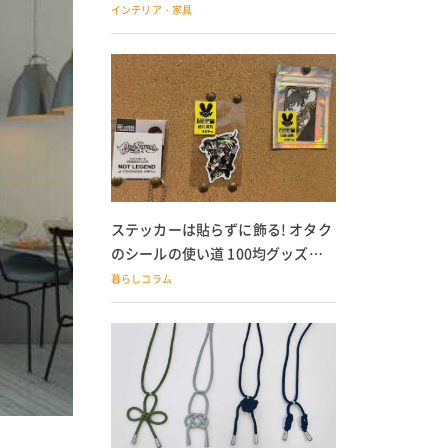
の子どもにも
インテリア・家具
ステッカーは貼らずに飾る! オタク
のシールの使い道 100均グッズで
の飾り方も
暮らしコラム