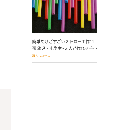
簡単だけどすごいストロー工作11
選 幼児・小学生~大人が作れる手作
りおもちゃ
暮らしコラム