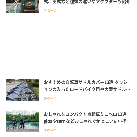
式、英式など種類の違いやアダプターも紹介
スポーツ
おすすめの自転車サドルカバー12選 クッシ
ョンの入ったロードバイク用や大型サドルカ
バーも紹介
スポーツ
おしゃれなコンパクト自転車ミニベロ12選
giosやternなどおしゃれでかっこいい小径自
転車を紹介
スポーツ