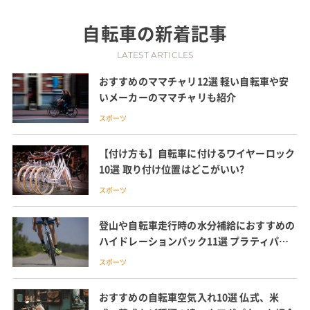
自転車
の新着記事
LATEST ARTICLES
おすすめのママチャリ12選 軽い自転車や安
いメーカーのママチャリも紹介
スポーツ
【付け方も】自転車に付けるワイヤーロック
10選 取り付け位置はどこがいい?
スポーツ
登山や自転車走行時の水分補給におすすめの
ハイドレーションパック11選 プラティパス
の商品や使い方・洗い方も紹介
スポーツ
おすすめの自転車空気入れ10選 仏式、米