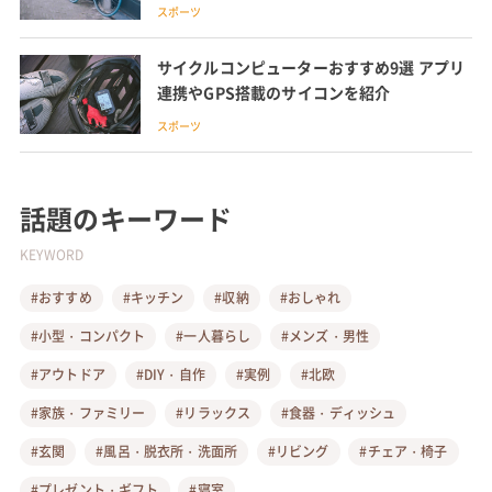
スポーツ
サイクルコンピューターおすすめ9選 アプリ
連携やGPS搭載のサイコンを紹介
スポーツ
話題のキーワード
KEYWORD
#おすすめ
#キッチン
#収納
#おしゃれ
#小型・コンパクト
#一人暮らし
#メンズ・男性
#アウトドア
#DIY・自作
#実例
#北欧
#家族・ファミリー
#リラックス
#食器・ディッシュ
#玄関
#風呂・脱衣所・洗面所
#リビング
#チェア・椅子
#プレゼント・ギフト
#寝室