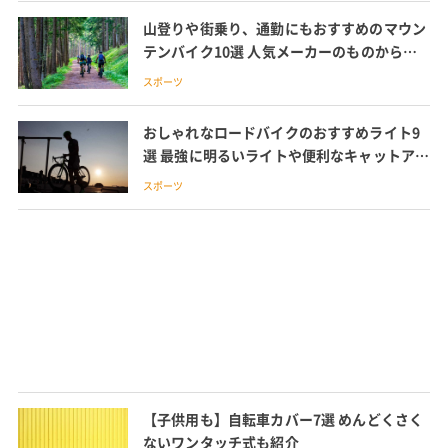
山登りや街乗り、通勤にもおすすめのマウン
テンバイク10選 人気メーカーのものから比
較的安い価格帯のものまで
スポーツ
おしゃれなロードバイクのおすすめライト9
選 最強に明るいライトや便利なキャットア
イ、選び方や取り付け位置も紹介
スポーツ
【子供用も】自転車カバー7選 めんどくさく
ないワンタッチ式も紹介